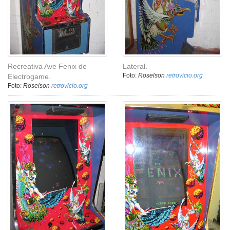
Recreativa Ave Fenix de
Lateral.
Foto:
Roselson
retrovicio.org
Electrogame.
Foto:
Roselson
retrovicio.org