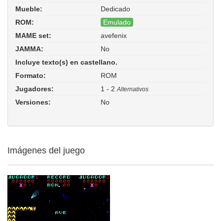
Mueble:
Dedicado
ROM:
Emulado
MAME set:
avefenix
Ave Fenix (Electrogame, Spanish
JAMMA:
No
bootleg of Phoenix). ROM Parent:
phoenix. Driver:
phoenix/phoenix.cpp
Incluye texto(s) en castellano.
Formato:
ROM
Jugadores:
1 - 2
Alternativos
Versiones:
No
Imágenes del juego