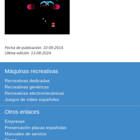
Fecha de publicación: 10-09-2014.
Ultima edición: 13-08-2024.
Máquinas recreativas
Recreativas dedicadas
Recreativas genéricas
Recreativas electromecánicas
Juegos de vídeo españoles
Otros enlaces
Empresas
Preservación placas españolas
Manuales de servicio