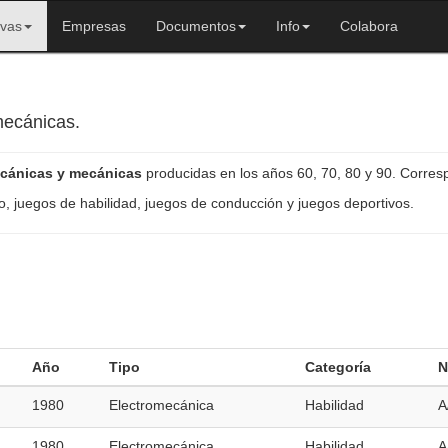
ivas
Empresas
Documentos
Info
Colabora
mecánicas.
ecánicas y mecánicas
producidas en los años 60, 70, 80 y 90. Corres
o, juegos de habilidad, juegos de conducción y juegos deportivos.
Año
Tipo
Categoría
N
1980
Electromecánica
Habilidad
A
1980
Electromecánica
Habilidad
A