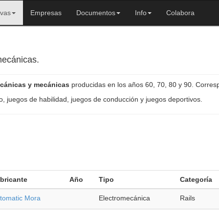
ivas
Empresas
Documentos
Info
Colabora
mecánicas.
ecánicas y mecánicas
producidas en los años 60, 70, 80 y 90. Corres
o, juegos de habilidad, juegos de conducción y juegos deportivos.
bricante
Año
Tipo
Categoría
tomatic Mora
Electromecánica
Rails