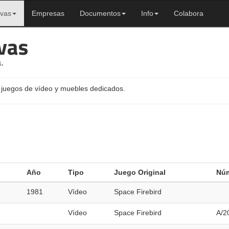
ivas
Empresas
Documentos
Info
Colabora
vas
.
 juegos de vídeo y muebles dedicados.
Año
Tipo
Juego Original
Núm
1981
Vídeo
Space Firebird
Vídeo
Space Firebird
A/2