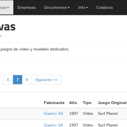
ivas
Empresas
Documentos
Info
Colabora
vas
.
 juegos de vídeo y muebles dedicados.
6
7
8
Siguiente >>
Fabricante
Año
Tipo
Juego Original
Gaelco SA
1997
Vídeo
Surf Planet
Gaelco SA
1997
Vídeo
Surf Planet