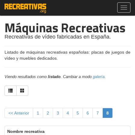
Toggl
navig
Máquinas Recreativas
Recreativas de vídeo fabricadas en España.
Listado de máquinas recreativas españolas: placas de juegos de
vídeo y muebles dedicados.
Viendo resultados como
listado
. Cambiar a modo
galería
.
<< Anterior
1
2
3
4
5
6
7
8
Nombre recreativa