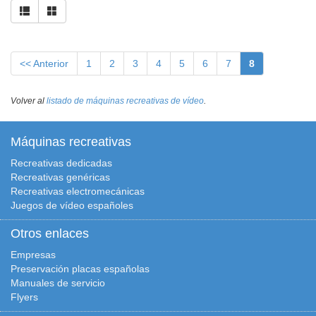
<< Anterior
1
2
3
4
5
6
7
8
Volver al
listado de máquinas recreativas de vídeo
.
Máquinas recreativas
Recreativas dedicadas
Recreativas genéricas
Recreativas electromecánicas
Juegos de vídeo españoles
Otros enlaces
Empresas
Preservación placas españolas
Manuales de servicio
Flyers