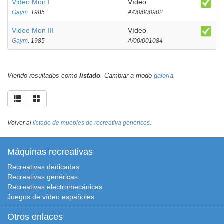
Video Mon I
Vídeo
Gaym
. 1985
A/00/000902
Video Mon III
Vídeo
Gaym
. 1985
A/00/001084
Viendo resultados como
listado
. Cambiar a modo
galería
.
Volver al
listado de muebles de recreativa genéricos
.
Máquinas recreativas
Recreativas dedicadas
Recreativas genéricas
Recreativas electromecánicas
Juegos de vídeo españoles
Otros enlaces