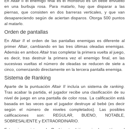
En Altair II el enemigo final es el monstruo es un bebé envuelto
en una burbuja rosa. Para matarlo, hay que disparar a las
piernas, que consisten en dos barreras verticales, y que van
desapareciendo según de aciertan disparos. Otorga 500 puntos
al matarlo.
Orden de pantallas
En
Altair II
el orden de las pantallas enemigas es diferente al
primer
Altair
, cambiando en las tres últimas oleadas enemigas.
Además en ambos
Altair
tras completar la primera vuelta al juego,
es decir, tras destruir la primera vez el enemigo final, en las
sucesivas vueltas el número de oleadas se reducen de siete a
cinco, comenzando directamente en la tercera pantalla enemiga.
Sistema de Ranking
Aparte de la puntuación
Altair II
incluía un sistema de
ranking
.
Tras acabar la partida, el jugador recibe una clasificación de su
nivel de juego en una pantalla de color rosa. La calificación está
basada en las veces que el jugador destruye al bebé (es decir
según el número de niveles completados). Las posibles
calificaciones son: REGULAR, BUENO, NOTABLE,
SOBRESALIENTE y EXTRAORDINARIO.