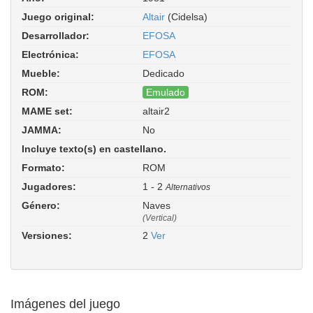
Juego original:
Altair
(Cidelsa)
Desarrollador:
EFOSA
Electrónica:
EFOSA
Mueble:
Dedicado
ROM:
Emulado
MAME set:
altair2
Altair II. Driver:
efo/cidelsa.cpp
JAMMA:
No
Incluye texto(s) en castellano.
Formato:
ROM
Jugadores:
1 - 2
Alternativos
Género:
Naves
(Vertical)
Versiones:
2
Ver
Imágenes del juego