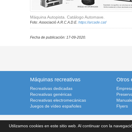
Máquina Autopista. Catálogo Automave.
Foto:
Associació A.R.C.A.D.E.
https://arcade.cat/
Fecha de publicación: 17-09-2020.
Máquinas recreativas
Otros 
Recreativas dedicadas
Empres
Recreativas genéricas
Preserv
Recreativas electromecánicas
Manuale
Juegos de vídeo españoles
Flyers
Recreativas.org, 2014-2026.
Inicio
|
Condiciones de uso
|
Polít
Utilizamos cookies en este sitio web. Al continuar con la navega
Recreativas Database
v251129
. Desarrollado por:
Retrolaser.e