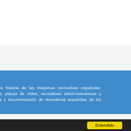
a historia de las máquinas recreativas españolas.
, placas de vídeo, recreativas electromecánicas y
s y documentación de recreativas españolas de los
Entendido