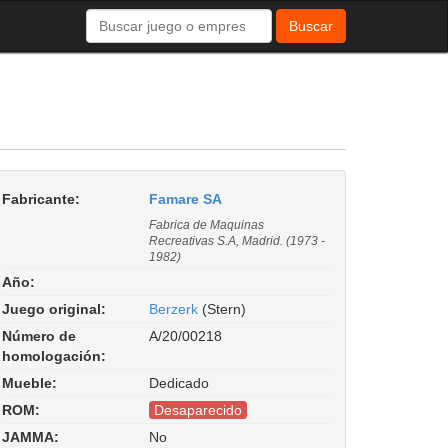
Buscar
Fabricante:
Famare SA
Fabrica de Maquinas
Recreativas S.A, Madrid. (1973 -
1982)
Año:
Juego original:
Berzerk
(Stern)
Número de
A/20/00218
homologación:
Mueble:
Dedicado
ROM:
Desaparecido
JAMMA:
No