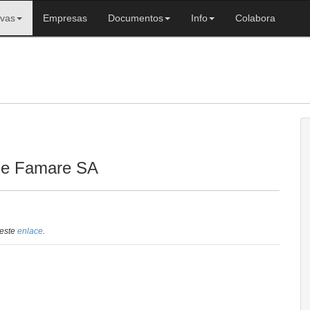
ivas
Empresas
Documentos
Info
Colabora
 de Famare SA
 este
enlace
.