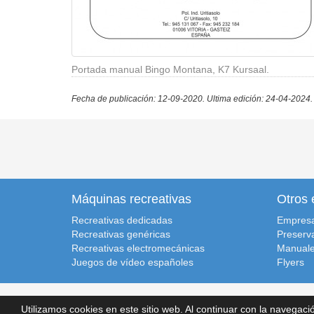
Portada manual Bingo Montana, K7 Kursaal.
Fecha de publicación: 12-09-2020.
Ultima edición: 24-04-2024.
Máquinas recreativas
Otros 
Recreativas dedicadas
Empres
Recreativas genéricas
Preserv
Recreativas electromecánicas
Manuale
Juegos de vídeo españoles
Flyers
Recreativas.org, 2014-2026.
Inicio
|
Condiciones de uso
|
Polít
Utilizamos cookies en este sitio web. Al continuar con la navega