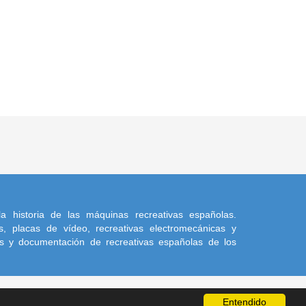
a historia de las máquinas recreativas españolas.
, placas de vídeo, recreativas electromecánicas y
s y documentación de recreativas españolas de los
Entendido