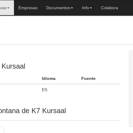
ivas
Empresas
Documentos
Info
Colabora
 Kursaal
Idioma
Fuente
ES
ontana de K7 Kursaal