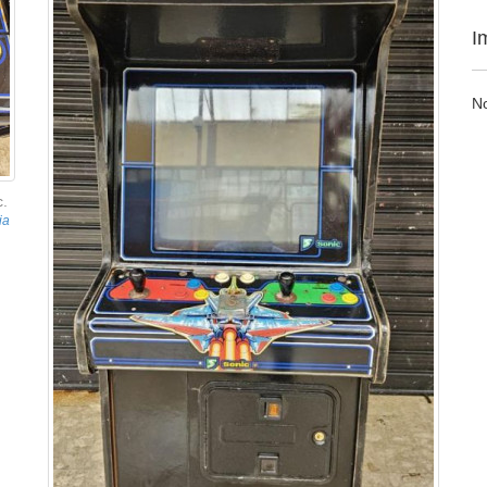
I
N
c.
ia