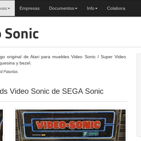
ivas
Empresas
Documentos
Info
Colabora
o Sonic
ego original de Atari para muebles Video Sonic / Super Video.
quesina y bezel.
d Paturlas.
oids Video Sonic de SEGA Sonic