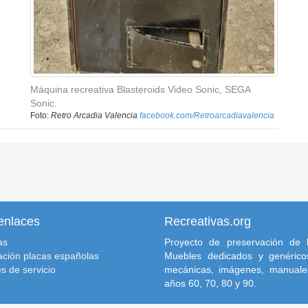
Máquina recreativa Blasteroids Video Sonic, SEGA
Sonic.
Foto:
Retro Arcadia Valencia
facebook.com/Retroarcadiavalencia
enlaces
Recreativas.org
as
Proyecto de preservación de l
ación placas españolas
Muebles dedicados y genéricos
s de servicio
mecánicas, imágenes, manuale
años 60, 70, 80 y 90.