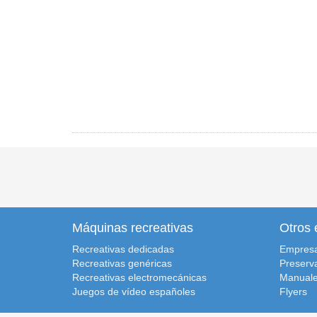
Máquinas recreativas
Otros 
Recreativas dedicadas
Empres
Recreativas genéricas
Preserv
Recreativas electromecánicas
Manuale
Juegos de vídeo españoles
Flyers