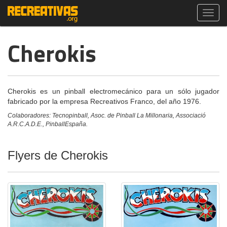
Toggl
navig
Cherokis
Cherokis es un pinball electromecánico para un sólo jugador
fabricado por la empresa Recreativos Franco, del año 1976.
Colaboradores: Tecnopinball, Asoc. de Pinball La Millonaria, Associació
A.R.C.A.D.E., PinballEspaña.
Flyers de Cherokis