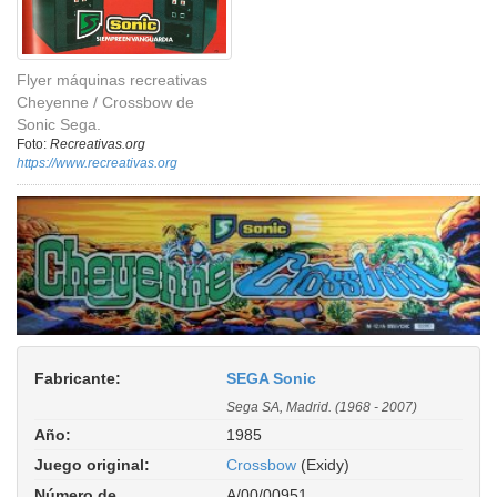
Flyer máquinas recreativas
Cheyenne / Crossbow de
Sonic Sega.
Foto:
Recreativas.org
https://www.recreativas.org
Fabricante:
SEGA Sonic
Sega SA, Madrid. (1968 - 2007)
Año:
1985
Juego original:
Crossbow
(Exidy)
Número de
A/00/00951