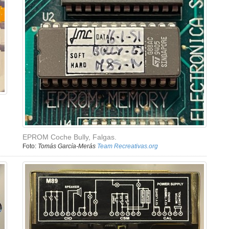
EPROM Coche Bully, Falgas.
Foto:
Tomás García-Merás
Team Recreativas.org