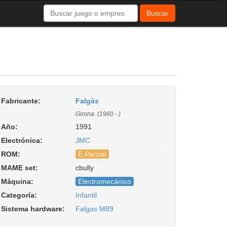
Buscar
Fabricante:
Falgàs
Girona. (1960 - )
Año:
1991
Electrónica:
JMC
ROM:
E.Parcial
MAME set:
cbully
Coche Bully. Driver:
Máquina:
Electromecánico
misc/falgas_m89.cpp
Categoría:
Infantil
Sistema hardware:
Falgas M89