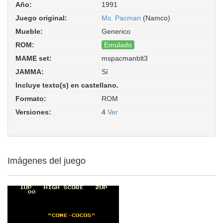
Año:
1991
Juego original:
Ms. Pacman
(Namco)
Mueble:
Generico
ROM:
Emulado
MAME set:
mspacmanblt3
Come-Cocos (Ms. Pac-Man) ('Made in
JAMMA:
Sí
Greece' Triunvi bootleg, set 3). ROM
Parent: mspacman. Driver:
Incluye texto(s) en castellano.
pacman/pacman.cpp
Formato:
ROM
Versiones:
4
Ver
Imágenes del juego