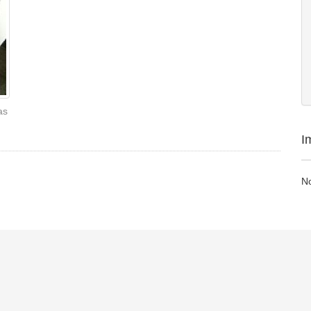
as
I
N