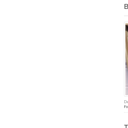
B
D
Fo
T