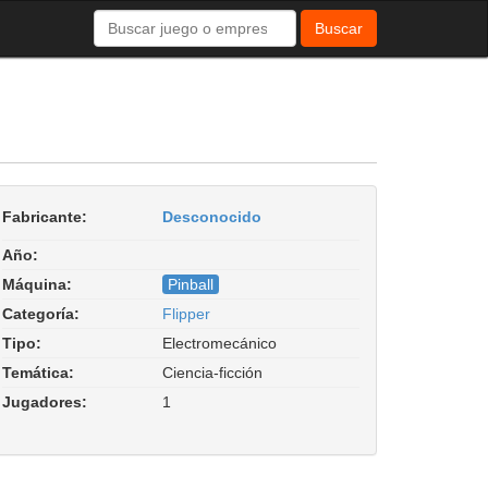
Buscar
Fabricante:
Desconocido
Año:
Máquina:
Pinball
Categoría:
Flipper
Tipo:
Electromecánico
Temática:
Ciencia-ficción
Jugadores:
1