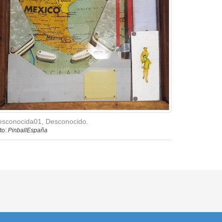
esconocida01, Desconocido.
to:
PinballEspaña