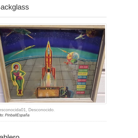
ackglass
esconocida01, Desconocido.
to:
PinballEspaña
ablero