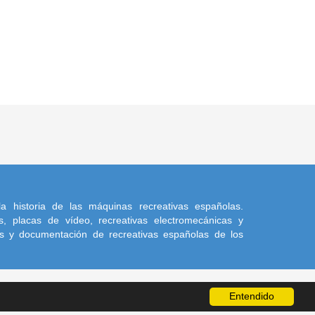
a historia de las máquinas recreativas españolas.
, placas de vídeo, recreativas electromecánicas y
s y documentación de recreativas españolas de los
Entendido