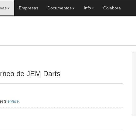
ivas
Empresas
Documentos
Info
Colabora
orneo de JEM Darts
 este
enlace
.