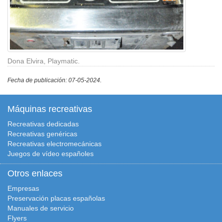
Dona Elvira, Playmatic.
Fecha de publicación: 07-05-2024.
Máquinas recreativas
Recreativas dedicadas
Recreativas genéricas
Recreativas electromecánicas
Juegos de vídeo españoles
Otros enlaces
Empresas
Preservación placas españolas
Manuales de servicio
Flyers