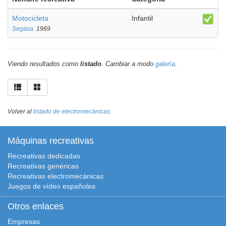
Motocicleta
Infantil
Segasa
. 1969
Viendo resultados como
listado
. Cambiar a modo
galería
.
Volver al
listado de electromecánicas
.
Máquinas recreativas
Recreativas dedicadas
Recreativas genéricas
Recreativas electromecánicas
Juegos de vídeo españoles
Otros enlaces
Empresas