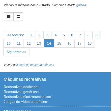
Viendo resultados como
listado
. Cambiar a modo
galería
.
<< Anterior
1
2
3
4
5
6
7
8
9
10
11
12
13
14
15
16
17
18
Siguiente >>
Volver al
listado de electromecánicas
.
Máquinas recreativas
Recreativas dedicadas
Recreativas genéricas
Recreativas electromecánicas
Juegos de vídeo españoles