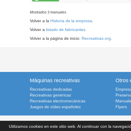
Mostrados 3 manuales.
Volver a la
Historia de la empresa
.
Volver a
listado de fabricantes
.
Volver a la página de inicio:
Recreativas.org
.
Máquinas recreativas
Otros 
Recreativas dedicadas
Empres
Recreativas genéricas
Preserv
Recreativas electromecánicas
Manuale
Juegos de vídeo españoles
Flyers
Recreativas.org, 2014-2026.
Inicio
|
Condiciones de uso
|
Polít
Utilizamos cookies en este sitio web. Al continuar con la navega
Recreativas Database
v251129
. Desarrollado por:
Retrolaser.e