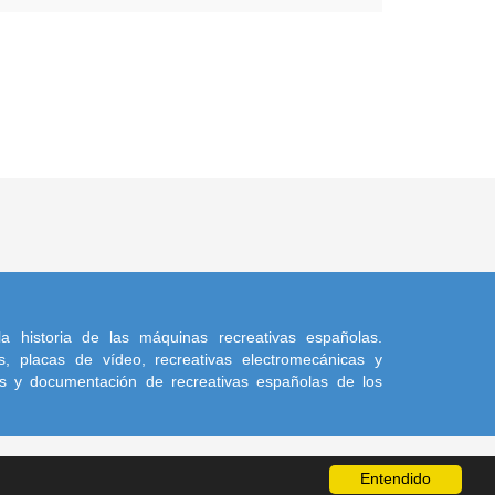
a historia de las máquinas recreativas españolas.
, placas de vídeo, recreativas electromecánicas y
s y documentación de recreativas españolas de los
Entendido