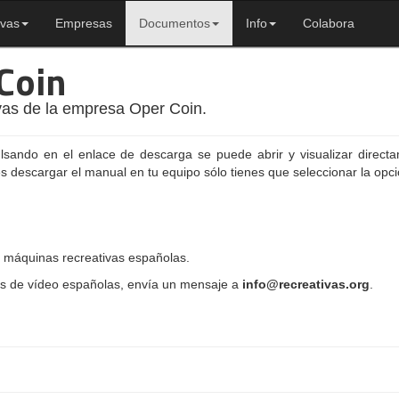
ivas
Empresas
Documentos
Info
Colabora
Coin
as de la empresa Oper Coin.
ulsando en el enlace de descarga se puede abrir y visualizar direct
es descargar el manual en tu equipo sólo tienes que seleccionar la opc
 máquinas recreativas españolas.
as de vídeo españolas, envía un mensaje a
info@recreativas.org
.