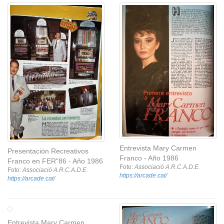
Entrevista Mary Carmen
Presentación Recreativos
Franco - Año 1986
Franco en FER"86 - Año 1986
Foto:
Associació A.R.C.A.D.E.
Foto:
Associació A.R.C.A.D.E.
https://arcade.cat/
https://arcade.cat/
Entrevista Mary Carmen