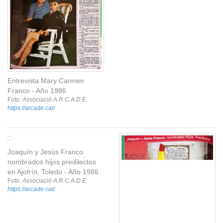
Entrevista Mary Carmen
Franco - Año 1986
Foto:
Associació A.R.C.A.D.E.
https://arcade.cat/
Joaquín y Jesús Franco
nombrados hijos predilectos
en Ajofrín, Toledo - Año 1986
Foto:
Associació A.R.C.A.D.E.
https://arcade.cat/