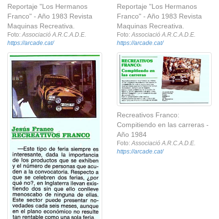
Reportaje "Los Hermanos
Reportaje "Los Hermanos
Franco" - Año 1983 Revista
Franco" - Año 1983 Revista
Maquinas Recreativa.
Maquinas Recreativa.
Foto:
Associació A.R.C.A.D.E.
Foto:
Associació A.R.C.A.D.E.
https://arcade.cat/
https://arcade.cat/
Recreativos Franco:
Compitiendo en las carreras -
Año 1984
Foto:
Associació A.R.C.A.D.E.
https://arcade.cat/