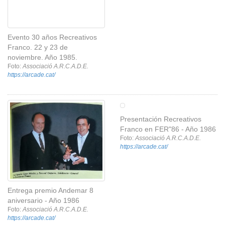
Evento 30 años Recreativos
Franco. 22 y 23 de
noviembre. Año 1985.
Foto:
Associació A.R.C.A.D.E.
https://arcade.cat/
Presentación Recreativos
Franco en FER"86 - Año 1986
Foto:
Associació A.R.C.A.D.E.
https://arcade.cat/
Entrega premio Andemar 8
aniversario - Año 1986
Foto:
Associació A.R.C.A.D.E.
https://arcade.cat/