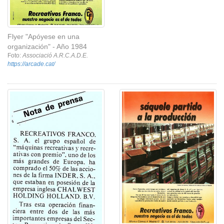
Flyer "Apóyese en una
organización" - Año 1984
Foto:
Associació A.R.C.A.D.E.
https://arcade.cat/