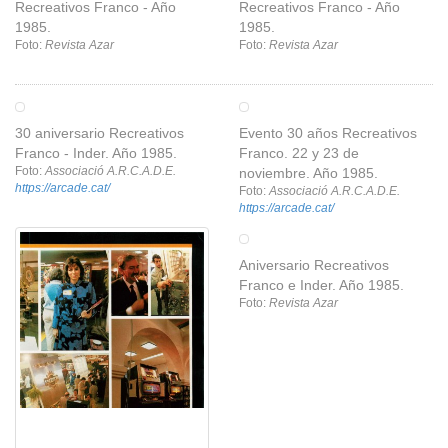
Recreativos Franco - Año
Recreativos Franco - Año
1985.
1985.
Foto:
Revista Azar
Foto:
Revista Azar
30 aniversario Recreativos
Evento 30 años Recreativos
Franco - Inder. Año 1985.
Franco. 22 y 23 de
Foto:
Associació A.R.C.A.D.E.
noviembre. Año 1985.
https://arcade.cat/
Foto:
Associació A.R.C.A.D.E.
https://arcade.cat/
Aniversario Recreativos
Franco e Inder. Año 1985.
Foto:
Revista Azar