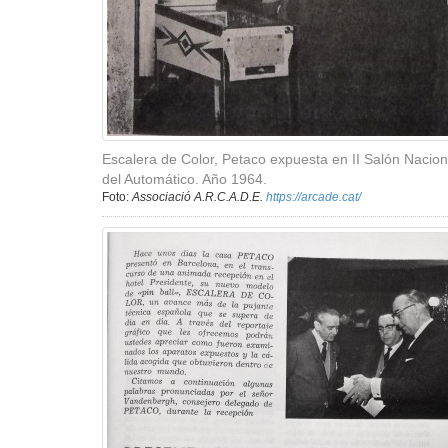
Escalera de Color, Petaco expuesta en II Salón Nacion
del Automático. Año 1964.
Foto:
Associació A.R.C.A.D.E.
https://arcade.cat/