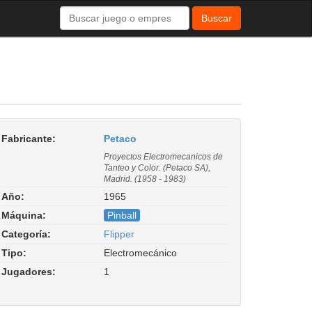
Buscar
Fabricante:
Petaco
Proyectos Electromecanicos de
Tanteo y Color. (Petaco SA),
Madrid. (1958 - 1983)
Año:
1965
Máquina:
Pinball
Categoría:
Flipper
Tipo:
Electromecánico
Jugadores:
1