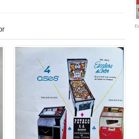
Es
or