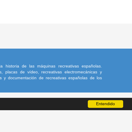
a historia de las máquinas recreativas españolas.
, placas de vídeo, recreativas electromecánicas y
s y documentación de recreativas españolas de los
Entendido
a sus autores.
l 4.0 Internacional
, mientras no se indique lo contrario.
Más