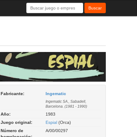
Buscar
Fabricante:
Ingematic
Ingematic SA., Sabadell,
Barcelona. (1981 - 1990)
Año:
1983
Juego original:
Espial
(Orca)
Número de
A/00/00297
homologación: