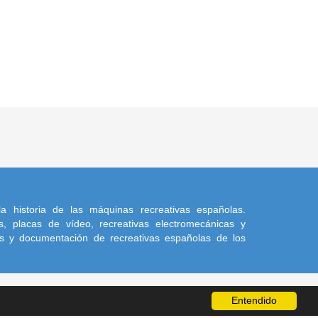
a historia de las máquinas recreativas españolas.
, placas de vídeo, recreativas electromecánicas y
s y documentación de recreativas españolas de los
Entendido