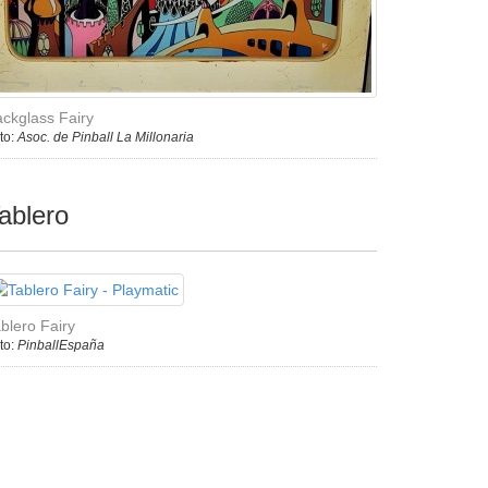
ckglass Fairy
to:
Asoc. de Pinball La Millonaria
ablero
blero Fairy
to:
PinballEspaña