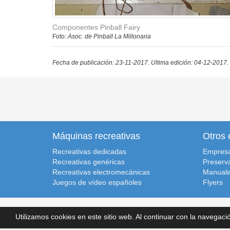
Componentes Pinball Fairy
Foto:
Asoc. de Pinball La Millonaria
Fecha de publicación: 23-11-2017.
Ultima edición: 04-12-2017.
Máquinas recreativas
Otros 
Recreativas dedicadas
Empres
Recreativas genéricas
Preserv
Recreativas electromecánicas
Manuale
Juegos de vídeo españoles
Flyers
Recreativas.org, 2014-2026.
Inicio
|
Condiciones de uso
|
Polít
Utilizamos cookies en este sitio web. Al continuar con la navega
Recreativas Database
v251129
. Desarrollado por:
Retrolaser.e