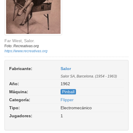
Far West, Salor.
Foto:
Recreativas.org
https://www.recreativas.org
Fabricante:
Salor
Salor SA, Barcelona. (1954 - 1963)
Año:
1962
Máquina:
Pinball
Categoría:
Flipper
Tipo:
Electromecánico
Jugadores:
1