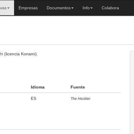
ivas
Empresas
Documentos
Info
Colabora
ri (licencia Konami).
Idioma
Fuente
ES
The Heckler