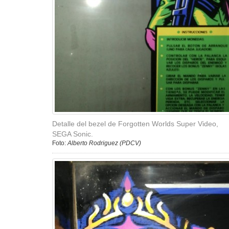
Detalle del bezel de Forgotten Worlds Super Video,
SEGA Sonic.
Foto:
Alberto Rodriguez (PDCV)