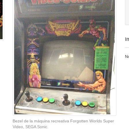
I
N
Bezel de la máquina recreativa Forgotten Worlds Super
Video, SEGA Sonic.