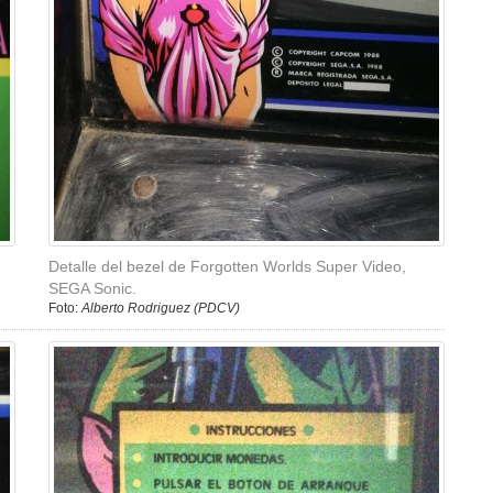
Detalle del bezel de Forgotten Worlds Super Video,
SEGA Sonic.
Foto:
Alberto Rodriguez (PDCV)