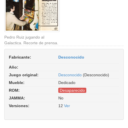
Pedro Ruiz jugando al
Galactica. Recorte de prensa.
Fabricante:
Desconocido
Año:
Juego original:
Desconocido
(Desconocido)
Mueble:
Dedicado
ROM:
Desaparecido
JAMMA:
No
Versiones:
12
Ver