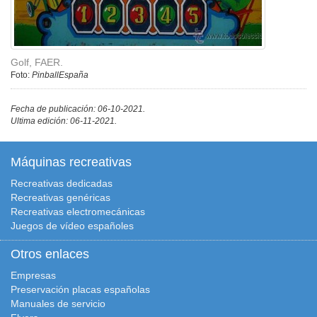
Golf, FAER.
Foto:
PinballEspaña
Fecha de publicación: 06-10-2021.
Ultima edición: 06-11-2021.
Máquinas recreativas
Recreativas dedicadas
Recreativas genéricas
Recreativas electromecánicas
Juegos de vídeo españoles
Otros enlaces
Empresas
Preservación placas españolas
Manuales de servicio