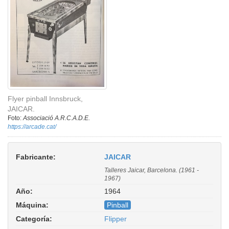
Flyer pinball Innsbruck,
JAICAR.
Foto:
Associació A.R.C.A.D.E.
https://arcade.cat/
Fabricante:
JAICAR
Talleres Jaicar, Barcelona. (1961 -
1967)
Año:
1964
Máquina:
Pinball
Categoría:
Flipper