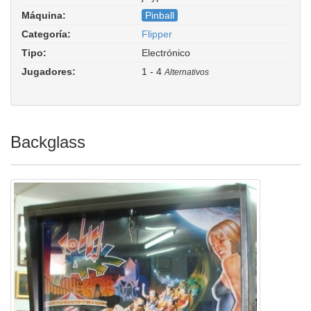
Jolly Park. Driver:
pinball/spinb.cpp
Máquina:
Pinball
Categoría:
Flipper
Tipo:
Electrónico
Jugadores:
1 - 4
Alternativos
Backglass