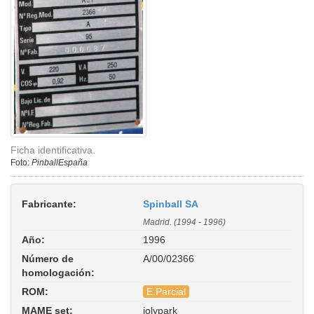
Ficha identificativa.
Foto:
PinballEspaña
Fabricante:
Spinball SA
Madrid. (1994 - 1996)
Año:
1996
Número de
A/00/02366
homologación:
ROM:
E.Parcial
MAME set:
jolypark