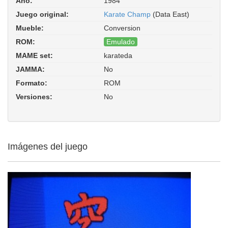
Año:
1984
Juego original:
Karate Champ
(Data East)
Mueble:
Conversion
ROM:
Emulado
MAME set:
karateda
Karate Dou (Arfyc bootleg). ROM
JAMMA:
No
Parent: kchamp. Driver:
dataeast/kchamp.cpp
Formato:
ROM
Versiones:
No
Imágenes del juego