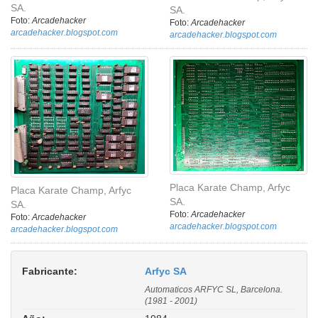
SA.
SA.
Foto:
Arcadehacker
Foto:
Arcadehacker
arcadehacker.blogspot.com
arcadehacker.blogspot.com
Placa Karate Champ, Arfyc
Placa Karate Champ, Arfyc
SA.
SA.
Foto:
Arcadehacker
Foto:
Arcadehacker
arcadehacker.blogspot.com
arcadehacker.blogspot.com
Fabricante:
Arfyc SA
Automaticos ARFYC SL, Barcelona.
(1981 - 2001)