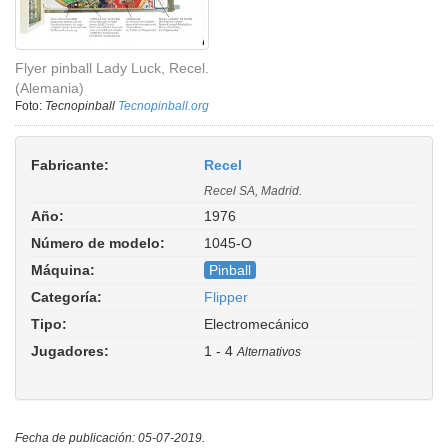
Flyer pinball Lady Luck, Recel.
(Alemania)
Foto:
Tecnopinball
Tecnopinball.org
Fabricante:
Recel
Recel SA, Madrid.
Año:
1976
Número de modelo:
1045-O
Máquina:
Pinball
Categoría:
Flipper
Tipo:
Electromecánico
Jugadores:
1 - 4
Alternativos
Fecha de publicación: 05-07-2019.