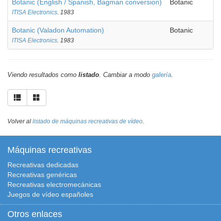
Botanic (English / Spanish, Bagman conversion)
Botanic
ITISA Electronics
. 1983
Botanic (Valadon Automation)
Botanic
ITISA Electronics
. 1983
Viendo resultados como
listado
. Cambiar a modo
galería
.
Volver al
listado de máquinas recreativas de vídeo
.
Máquinas recreativas
Recreativas dedicadas
Recreativas genéricas
Recreativas electromecánicas
Juegos de vídeo españoles
Otros enlaces