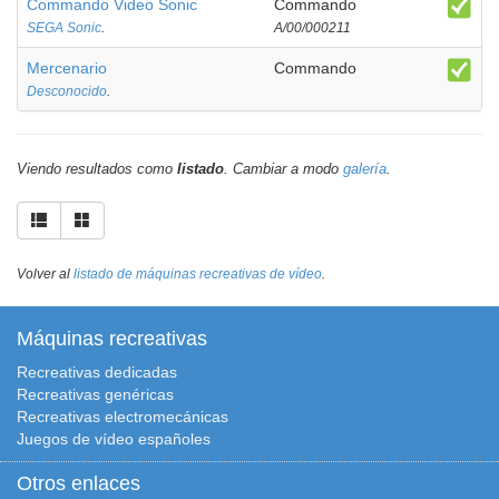
Commando Video Sonic
Commando
SEGA Sonic
.
A/00/000211
Mercenario
Commando
Desconocido
.
Viendo resultados como
listado
. Cambiar a modo
galería
.
Volver al
listado de máquinas recreativas de vídeo
.
Máquinas recreativas
Recreativas dedicadas
Recreativas genéricas
Recreativas electromecánicas
Juegos de vídeo españoles
Otros enlaces