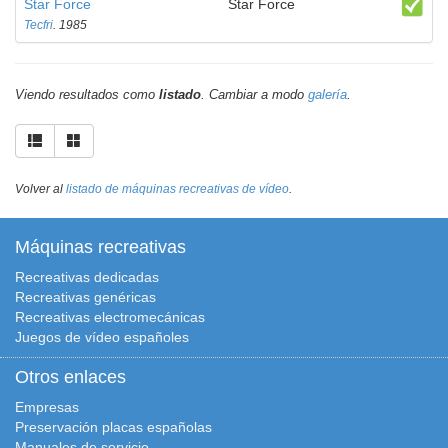
Star Force
Star Force
Tecfri
. 1985
Viendo resultados como
listado
. Cambiar a modo
galería
.
Volver al
listado de máquinas recreativas de vídeo
.
Máquinas recreativas
Recreativas dedicadas
Recreativas genéricas
Recreativas electromecánicas
Juegos de vídeo españoles
Otros enlaces
Empresas
Preservación placas españolas
Manuales de servicio