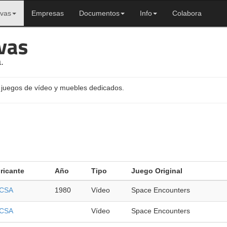
ivas
Empresas
Documentos
Info
Colabora
vas
.
 juegos de vídeo y muebles dedicados.
ricante
Año
Tipo
Juego Original
ECSA
1980
Vídeo
Space Encounters
ECSA
Vídeo
Space Encounters