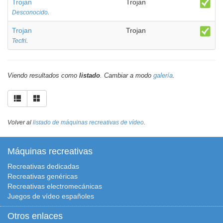
Trojan
Trojan
Desconocido
.
Trojan
Trojan
Tecfri
.
Viendo resultados como
listado
. Cambiar a modo
galería
.
Volver al
listado de máquinas recreativas de vídeo
.
Máquinas recreativas
Recreativas dedicadas
Recreativas genéricas
Recreativas electromecánicas
Juegos de vídeo españoles
Otros enlaces