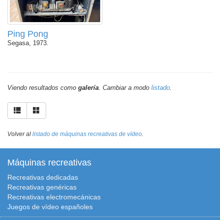
Ping Pong
Segasa, 1973.
Viendo resultados como
galería
. Cambiar a modo
listado
.
Volver al
listado de máquinas recreativas de vídeo
.
Máquinas recreativas
Recreativas dedicadas
Recreativas genéricas
Recreativas electromecánicas
Juegos de vídeo españoles