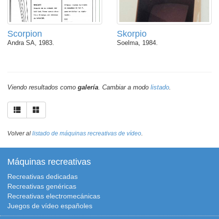
Scorpion
Skorpio
Andra SA, 1983.
Soelma, 1984.
Viendo resultados como
galería
. Cambiar a modo
listado
.
Volver al
listado de máquinas recreativas de vídeo
.
Máquinas recreativas
Recreativas dedicadas
Recreativas genéricas
Recreativas electromecánicas
Juegos de vídeo españoles