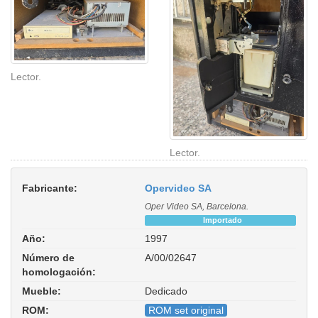
Lector.
Lector.
Fabricante:
Opervideo SA
Oper Video SA, Barcelona.
Importado
Año:
1997
Número de
A/00/02647
homologación:
Mueble:
Dedicado
ROM:
ROM set original