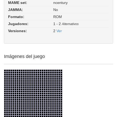
MAME set:
ncentury
New Century (Spanish bootleg of
JAMMA:
No
Scramble). ROM Parent: scramble.
Driver:
galaxian/galaxian.cpp
Formato:
ROM
Jugadores:
1 - 2
Alternativos
Versiones:
2
Ver
Imágenes del juego