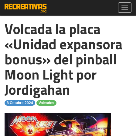
Toggl
navig
Volcada la placa
«Unidad expansora
bonus» del pinball
Moon Light por
Jordigahan
8 Octubre 2024
Volcados