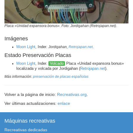
Placa «Unidad expansora bonus». Foto: Jordigahan (Retrojapan.net).
Imágenes
Moon Light
, Inder.
Jordigahan,
Retrojapan.net
.
Estado Preservación Placas
Moon Light
, Inder.
Volcado
Placa «Unidad expansora bonus»
localizada y volcada por Jordigahan (
Retrojapan.net
).
Más información:
preservación de placas españolas
Volver a la página de inicio:
Recreativas.org
.
Ver últimas actualizaciones:
enlace
Máquinas recreativas
Recreativas dedicadas