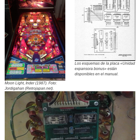
Los esquemas de la placa «Unidad
expansora bonus» están
disponibles en el manual.
Moon Light, Inder (1987). Foto:
Jordigahan (Retrojapan.net).