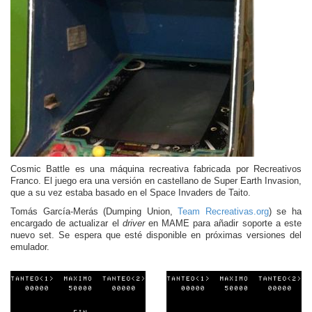
Cosmic Battle es una máquina recreativa fabricada por Recreativos
Franco. El juego era una versión en castellano de Super Earth Invasion,
que a su vez estaba basado en el Space Invaders de Taito.
Tomás García-Merás (Dumping Union,
Team Recreativas.org
) se ha
encargado de actualizar el
driver
en MAME para añadir soporte a este
nuevo set. Se espera que esté disponible en próximas versiones del
emulador.