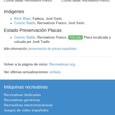
Cosmic Battle, Recreativos Franco.
Cosmic Battle, Recreativos Franco.
Imágenes
Brick Blast
, Fadesa.
Jordi Tuells
.
Cosmic Battle
, Recreativos Franco.
Jordi Tuells
.
Estado Preservación Placas
Cosmic Battle
, Recreativos Franco.
Volcado
Placa localizada y
volcada por Jordi Tuells.
Más información:
preservación de placas españolas
Volver a la página de inicio:
Recreativas.org
.
Ver últimas actualizaciones:
enlace
Máquinas recreativas
Recreativas dedicadas
Recreativas genéricas
Recreativas electromecánicas
Juegos de vídeo españoles