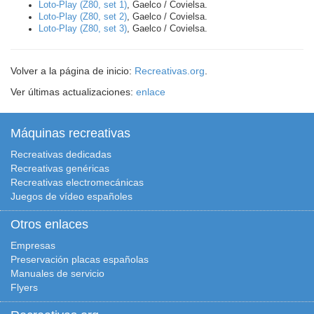
Loto-Play (Z80, set 1)
, Gaelco / Covielsa.
Loto-Play (Z80, set 2)
, Gaelco / Covielsa.
Loto-Play (Z80, set 3)
, Gaelco / Covielsa.
Volver a la página de inicio:
Recreativas.org
.
Ver últimas actualizaciones:
enlace
Máquinas recreativas
Recreativas dedicadas
Recreativas genéricas
Recreativas electromecánicas
Juegos de vídeo españoles
Otros enlaces
Empresas
Preservación placas españolas
Manuales de servicio
Flyers