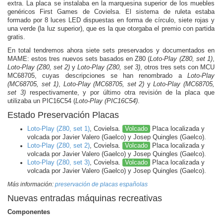
extra. La placa se instalaba en la marquesina superior de los muebles
genéricos First Games de Covielsa. El sistema de ruleta estaba
formado por 8 luces LED dispuestas en forma de círculo, siete rojas y
una verde (la luz superior), que es la que otorgaba el premio con partida
gratis.
En total tendremos ahora siete sets preservados y documentados en
MAME: estos tres nuevos sets basados en Z80 (
Loto-Play (Z80, set 1)
,
Loto-Play (Z80, set 2)
y
Loto-Play (Z80, set 3)
, otros tres sets con MCU
MC68705, cuyas descripciones se han renombrado a
Loto-Play
(MC68705, set 1)
,
Loto-Play (MC68705, set 2)
y
Loto-Play (MC68705,
set 3)
respectivamente, y por último otra revisión de la placa que
utilizaba un PIC16C54 (
Loto-Play (PIC16C54)
.
Estado Preservación Placas
Loto-Play (Z80, set 1)
, Covielsa.
Volcado
Placa localizada y
volcada por Javier Valero (Gaelco) y Josep Quingles (Gaelco).
Loto-Play (Z80, set 2)
, Covielsa.
Volcado
Placa localizada y
volcada por Javier Valero (Gaelco) y Josep Quingles (Gaelco).
Loto-Play (Z80, set 3)
, Covielsa.
Volcado
Placa localizada y
volcada por Javier Valero (Gaelco) y Josep Quingles (Gaelco).
Más información:
preservación de placas españolas
Nuevas entradas máquinas recreativas
Componentes