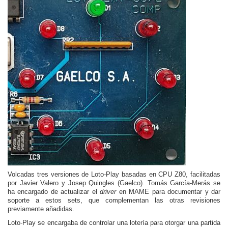
Volcadas tres versiones de Loto-Play basadas en CPU Z80, facilitadas
por Javier Valero y Josep Quingles (Gaelco). Tomás García-Merás se
ha encargado de actualizar el
driver
en MAME para documentar y dar
soporte a estos sets, que complementan las otras revisiones
previamente añadidas.
Loto-Play se encargaba de controlar una lotería para otorgar una partida