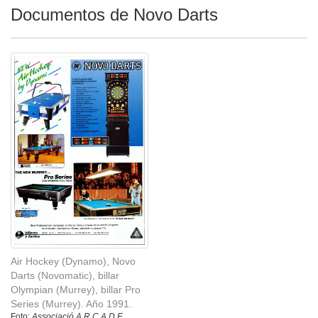
Documentos de Novo Darts
Air Hockey (Dynamo), Novo
Darts (Novomatic), billar
Olympian (Murrey), billar Pro
Series (Murrey). Año 1991.
Foto:
Associació A.R.C.A.D.E.