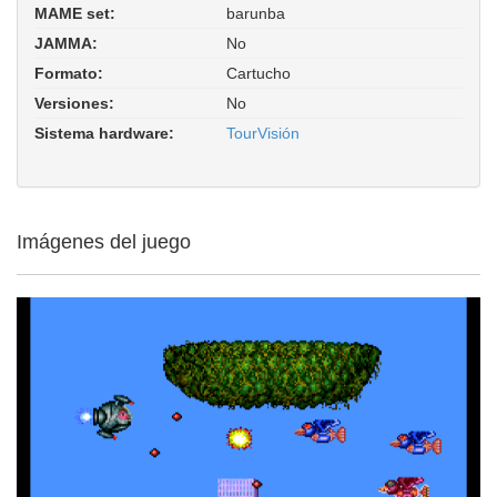
MAME set:
barunba
Barunba (TourVisión PCE bootleg).
JAMMA:
No
ROM Parent: tourvis. Driver:
hash/pce_tourvision.xml
Formato:
Cartucho
Versiones:
No
Sistema hardware:
TourVisión
Imágenes del juego